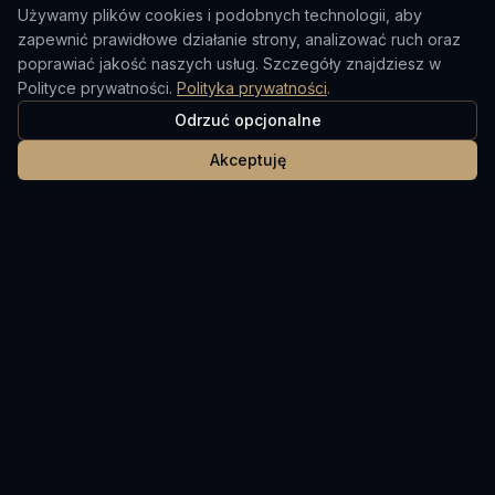
Używamy plików cookies i podobnych technologii, aby
zapewnić prawidłowe działanie strony, analizować ruch oraz
poprawiać jakość naszych usług. Szczegóły znajdziesz w
Polityce prywatności.
Polityka prywatności
.
Odrzuć opcjonalne
Akceptuję
Twój zaufany partner na rynku nieruchomości w
Zjednoczonych Emiratach Arabskich.
Dane Kontaktowe
+48 602 241 234 (PL)