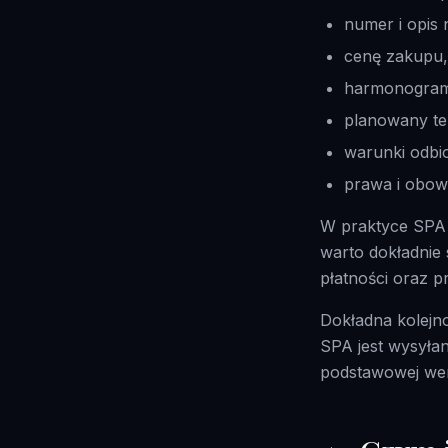
numer i opis 
cenę zakupu,
harmonogram 
planowany te
warunki odbi
prawa i obowi
W praktyce SPA 
warto dokładnie 
płatności oraz p
Dokładna kolejn
SPA jest wysyła
podstawowej wery