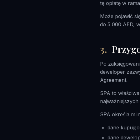
tę opłatę w ramac
Może pojawić się
do 5 000 AED, w 
3
.
Przygo
Po zaksięgowan
deweloper zazwy
Agreement.
SPA to właściwa
najważniejszych
SPA określa m.in
dane kupując
dane dewelop