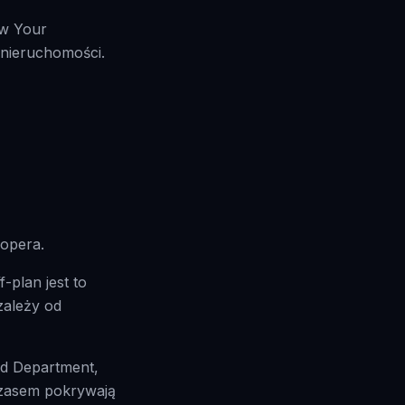
ow Your
 nieruchomości.
opera.
-plan jest to
zależy od
and Department,
czasem pokrywają