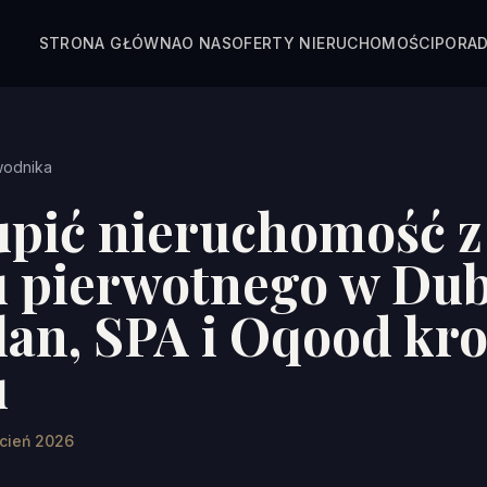
STRONA GŁÓWNA
O NAS
OFERTY NIERUCHOMOŚCI
PORAD
wodnika
upić nieruchomość z
 pierwotnego w Dub
lan, SPA i Oqood kr
u
ecień 2026