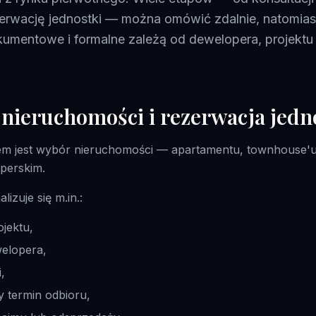
zerwację jednostki — można omówić zdalnie, natomias
mentowe i formalne zależą od dewelopera, projektu 
nieruchomości i rezerwacja jedn
m jest wybór nieruchomości — apartamentu, townhouse'u 
perskim.
lizuje się m.in.:
ojektu,
welopera,
,
 termin odbioru,