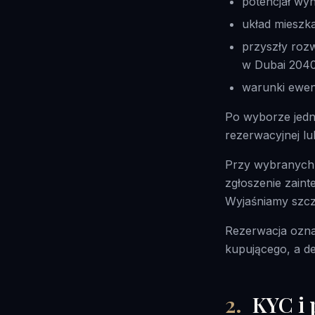
potencjał wy
układ mieszka
przyszły rozw
w Dubai 2040
warunki ewen
Po wyborze jedno
rezerwacyjnej l
Przy wybranych 
zgłoszenie zaint
Wyjaśniamy szc
Rezerwacja ozna
kupującego, a de
2
.
KYC i