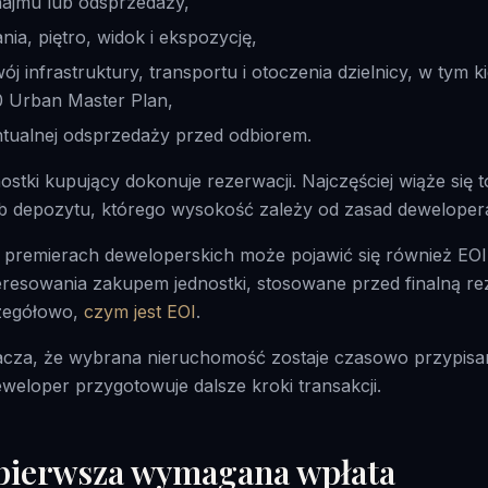
najmu lub odsprzedaży,
nia, piętro, widok i ekspozycję,
ój infrastruktury, transportu i otoczenia dzielnicy, w tym 
 Urban Master Plan,
tualnej odsprzedaży przed odbiorem.
stki kupujący dokonuje rezerwacji. Najczęściej wiąże się t
ub depozytu, którego wysokość zależy od zasad deweloper
premierach deweloperskich może pojawić się również EOI,
eresowania zakupem jednostki, stosowane przed finalną re
zegółowo,
czym jest EOI
.
cza, że wybrana nieruchomość zostaje czasowo przypisa
weloper przygotowuje dalsze kroki transakcji.
 pierwsza wymagana wpłata