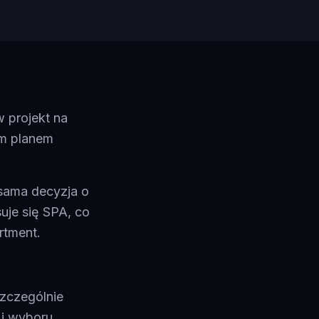
 projekt na
ym planem
sama decyzja o
uje się SPA, co
rtment.
szczególnie
 i wyboru