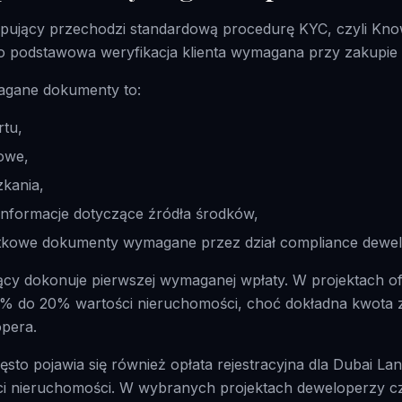
upujący przechodzi standardową procedurę KYC, czyli Kn
to podstawowa weryfikacja klienta wymagana przy zakupie
agane dokumenty to:
rtu,
owe,
zkania,
nformacje dotyczące źródła środków,
kowe dokumenty wymagane przez dział compliance dewel
cy dokonuje pierwszej wymaganej wpłaty. W projektach off
10% do 20% wartości nieruchomości, choć dokładna kwota 
opera.
ęsto pojawia się również opłata rejestracyjna dla Dubai L
ci nieruchomości. W wybranych projektach deweloperzy 