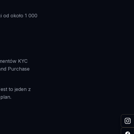
ci od około 1 000
umentów KYC
 and Purchase
st to jeden z
plan.