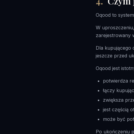
4
.
Czym 
Oqood to system 
W uproszczeniu,
zarejestrowany w
Dla kupującego 
jeszcze przed u
Oqood jest istot
potwierdza re
łączy kupując
zwiększa prze
jest częścią 
może być pot
Po ukończeniu p