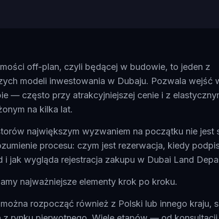
mości off-plan, czyli będącej w budowie, to jeden z
szych modeli inwestowania w Dubaju. Pozwala wejść w
e — często przy atrakcyjniejszej cenie i z elastyczn
żonym na kilka lat.
storów największym wyzwaniem na początku nie jest 
ozumienie procesu: czym jest rezerwacja, kiedy podpis
i jak wygląda rejestracja zakupu w Dubai Land Depa
iamy najważniejsze elementy krok po kroku.
można rozpocząć również z Polski lub innego kraju, 
h z rynku pierwotnego. Wiele etapów — od konsultacji