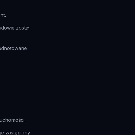
nt.
dowie został
 odnotowane
ruchomości.
je zastąpiony