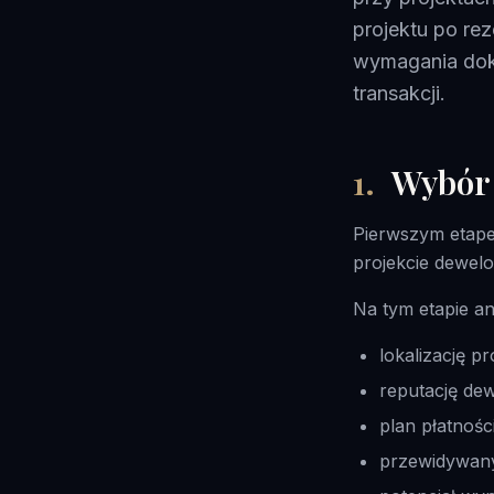
projektu po re
wymagania doku
transakcji.
1
.
Wybór 
Pierwszym etape
projekcie dewelo
Na tym etapie ana
lokalizację pr
reputację de
plan płatności
przewidywany