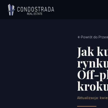
Przejdź do treści
Powrót do Prze
Jak k
rynku
Off-p
krok
Aktualizacja: kwi