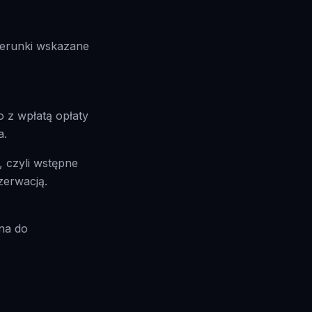
kierunki wskazane
o z wpłatą opłaty
a.
 czyli wstępne
zerwacją.
na do