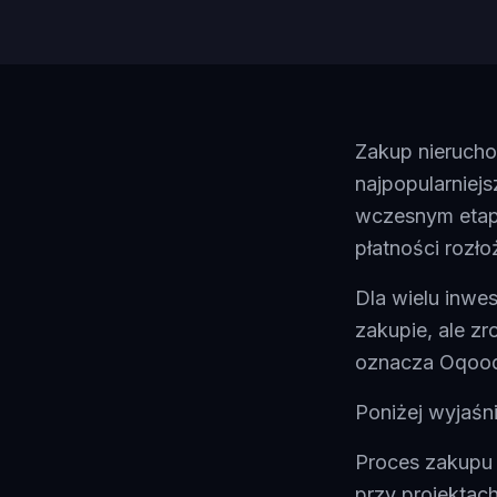
Zakup nierucho
najpopularniej
wczesnym etapi
płatności rozło
Dla wielu inwe
zakupie, ale zr
oznacza Oqood 
Poniżej wyjaśn
Proces zakupu 
przy projektac