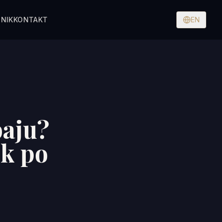
NIK
KONTAKT
EN
aju?
ok po