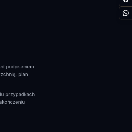
ed podpisaniem
zchnię, plan
elu przypadkach
zakończeniu