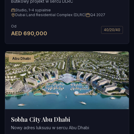
Butikowy projekt w sercu DLRC
Studio, 1–4 sypialnie
Dubai Land Residential Complex (DLRC)
Q4 2027
Od
40/20/40
AED
690,000
Abu Dhabi
Sobha City Abu Dhabi
Nowy adres luksusu w sercu Abu Dhabi