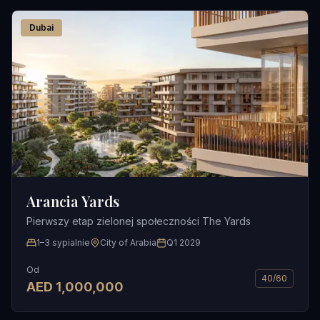
Dubai
Arancia Yards
Pierwszy etap zielonej społeczności The Yards
1–3 sypialnie
City of Arabia
Q1 2029
Od
40/60
AED
1,000,000