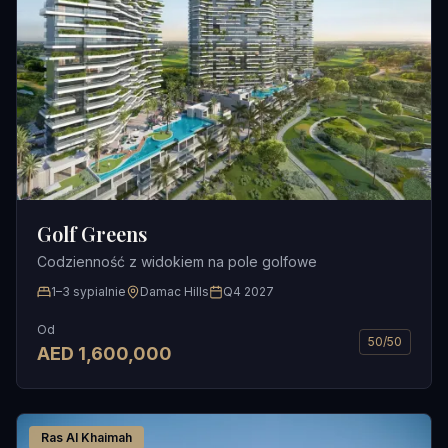
Golf Greens
Codzienność z widokiem na pole golfowe
1–3 sypialnie
Damac Hills
Q4 2027
Od
50/50
AED
1,600,000
Ras Al Khaimah