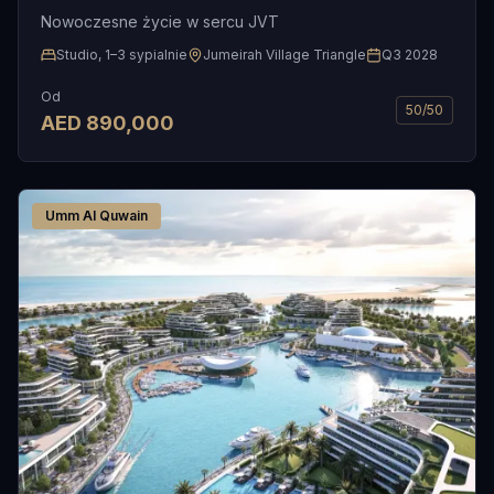
Nowoczesne życie w sercu JVT
Studio, 1–3 sypialnie
Jumeirah Village Triangle
Q3 2028
Od
50/50
AED
890,000
Umm Al Quwain