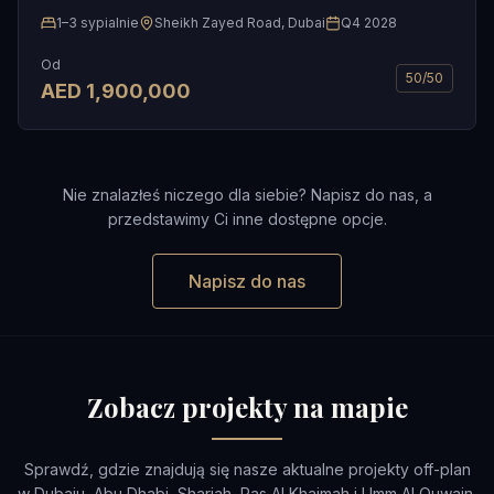
1–3 sypialnie
Sheikh Zayed Road, Dubai
Q4 2028
Od
50/50
AED
1,900,000
Nie znalazłeś niczego dla siebie? Napisz do nas, a
przedstawimy Ci inne dostępne opcje.
Napisz do nas
Zobacz projekty na mapie
Sprawdź, gdzie znajdują się nasze aktualne projekty off-plan
w Dubaju, Abu Dhabi, Sharjah, Ras Al Khaimah i Umm Al Quwain.