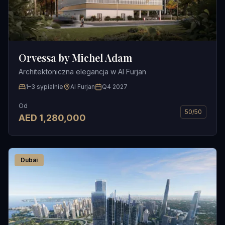
Orvessa by Michel Adam
Architektoniczna elegancja w Al Furjan
1–3 sypialnie
Al Furjan
Q4 2027
Od
50/50
AED
1,280,000
Dubai