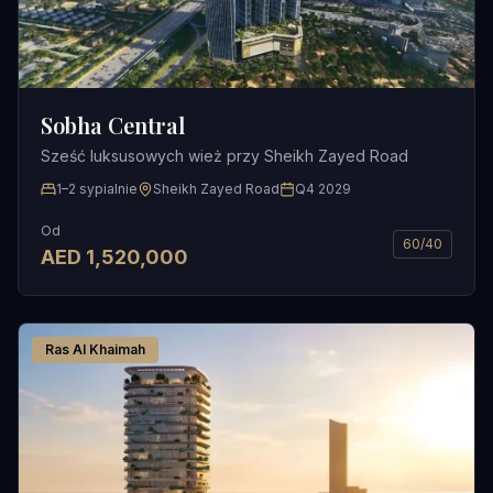
Sobha Central
Sześć luksusowych wież przy Sheikh Zayed Road
1–2 sypialnie
Sheikh Zayed Road
Q4 2029
Od
60/40
AED
1,520,000
Ras Al Khaimah