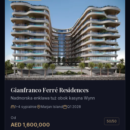
Gianfranco Ferré Residences
Nadmorska enklawa tuż obok kasyna Wynn
1–4 sypialnie
Marjan Island
Q1 2028
Od
50/50
AED
1,600,000