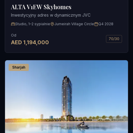
ALTA V1EW Skyhomes
Inwestycyjny adres w dynamicznym JVC
Studio, 1–2 sypialnie
Jumeirah Village Circle
Q4 2028
Od
70/30
AED
1,194,000
Sharjah