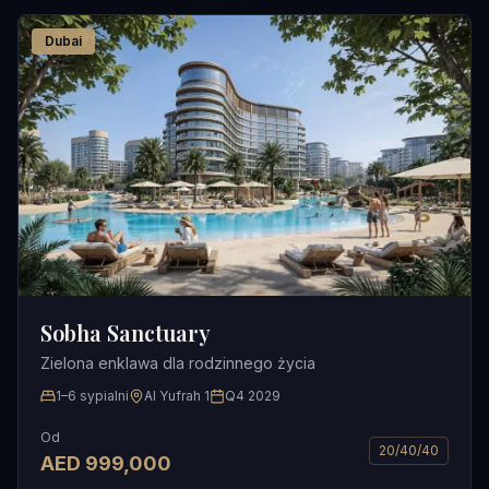
Dubai
Sobha Sanctuary
Zielona enklawa dla rodzinnego życia
1–6 sypialni
Al Yufrah 1
Q4 2029
Od
20/40/40
AED
999,000