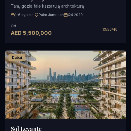
Tam, gdzie fale kształtują architekturę
1–6 sypialni
Palm Jumeirah
Q4 2029
Od
10/50/40
AED
5,500,000
Dubai
Sol Levante